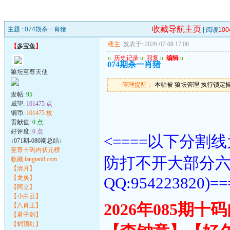
收藏导航主页
主题 :
074期杀一肖猪
| 阅读
100
楼主
发表于: 2026-07-08 17:06
【
多宝鱼
】
u
历史记录
u
回复
u
编辑
u
074期杀一肖猪
狼坛至尊天使
管理提醒：
本帖被 狼坛管理 执行锁定操作(2
发帖:
95
威望:
101475 点
铜币:
101475 枚
贡献值:
0 点
好评度:
0 点
<====以下分
↓071期-080期总结↓
至尊十码内状元榜
防打不开大部分
收藏:langtan8.com
【清月】
【龙炎】
QQ:954223820)==
【阿立】
【小白云】
2026年085期
【八肖王】
【君子剑】
【鹤顶红】