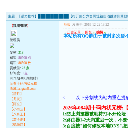
主题 :
【强力推荐】████████████【打开部分六合网址被自动跳转到其他骗
地板
发表于: 2019-12-22 13:22
【
狼坛管理
】
u
历史记录
u
回复
u
编辑
u
本站所有QQ群由于被封多次暂
管理员
发帖:
318
威望:
86500 点
铜币:
86500 枚
贡献值:
25 点
好评度:
0 点
↓071期-080期总结↓
至尊十码内状元榜
收藏:langtan8.com
【清月】
<====以下分割线为站内重点提醒
【龙炎】
【阿立】
2026年084期十码内状
【小白云】
1:防止浏览器被劫持打不开论坛
【八肖王】
【君子剑】
2:路由器1-2天内重启一次，
【鹤顶红】
3:百度搜"如何修改本地DNS",把主