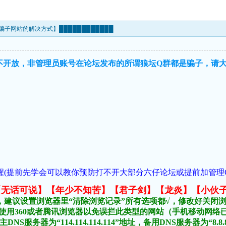
子网站的解决方式】████████████
不开放，非管理员账号在论坛发布的所谓狼坛Q群都是骗子，请
(提前先学会可以教你预防打不开大部分六仔论坛或提前加管理QQ:954
元榜:【无话可说】【年少不知苦】【君子剑】【龙炎】【小伙
，建议设置浏览器里“清除浏览记录”所有选项都√，修改好关闭
不要使用360或者腾讯浏览器以免误拦此类型的网站（手机移动网
DNS服务器为“114.114.114.114”地址，备用DNS服务器为“8.8