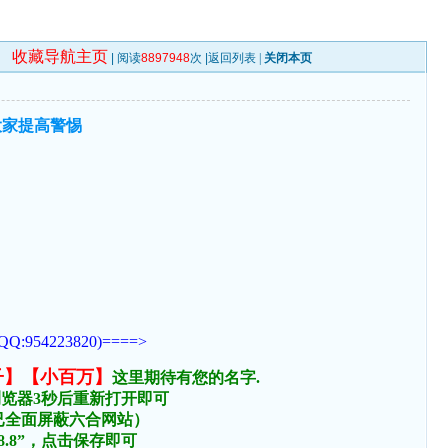
收藏导航主页
| 阅读
8897948
次 |
返回列表
|
关闭本页
大家提高警惕
223820)====>
子】【小百万】
这里期待有您的名字.
浏览器3秒后重新打开即可
络已全面屏蔽六合网站）
.8.8”，点击保存即可