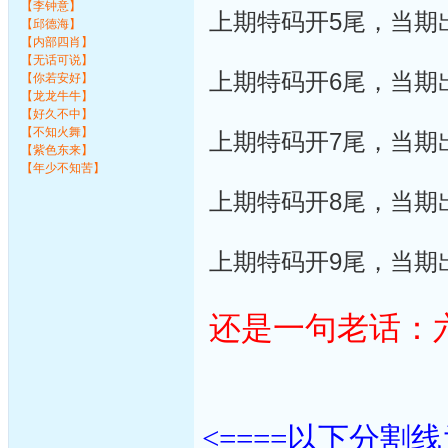
【李钟意】
上期特码开5尾，当期出:
【邱德海】
【内部四肖】
【无话可说】
上期特码开6尾，当期出:
【你若安好】
【龙龙牛牛】
【好久不中】
【不知火舞】
上期特码开7尾，当期出:
【紫色东来】
【年少不知苦】
上期特码开8尾，当期出:
上期特码开9尾，当期出
还是一句老话：
<====以下分