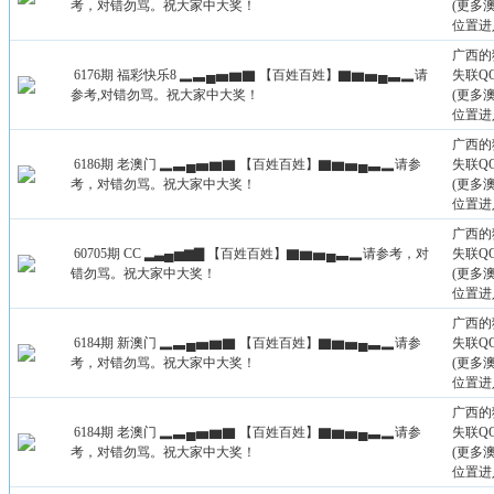
考，对错勿骂。祝大家中大奖！
(更多
位置进
广西的
6176期 福彩快乐8 ▂▃▄▅▆▇ 【百姓百姓】▇▆▅▄▃▂请
失联QQ：
参考,对错勿骂。祝大家中大奖！
(更多
位置进
广西的
6186期 老澳门 ▂▃▄▅▆▇ 【百姓百姓】▇▆▅▄▃▂请参
失联QQ：
考，对错勿骂。祝大家中大奖！
(更多
位置进
广西的
60705期 CC ▂▃▄▅▆▇ 【百姓百姓】▇▆▅▄▃▂请参考，对
失联QQ：
错勿骂。祝大家中大奖！
(更多
位置进
广西的
6184期 新澳门 ▂▃▄▅▆▇ 【百姓百姓】▇▆▅▄▃▂请参
失联QQ：
考，对错勿骂。祝大家中大奖！
(更多
位置进
广西的
6184期 老澳门 ▂▃▄▅▆▇ 【百姓百姓】▇▆▅▄▃▂请参
失联QQ：
考，对错勿骂。祝大家中大奖！
(更多
位置进