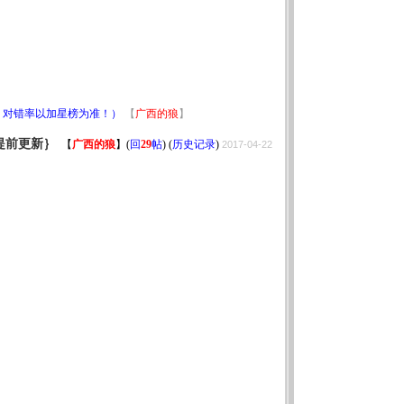
！对错率以加星榜为准！）
【
广西的狼
】
提前更新｝
【
广西的狼
】
(
回
29
帖
) (
历史记录
)
2017-04-22