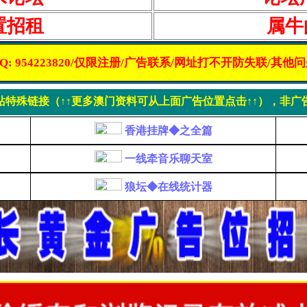
置招租
属牛
Q: 954223820/仅限注册/广告联系/网址打不开防失联/其他
站特殊链接（↑↑更多澳门资料可从上面广告位置点击↑↑），非广
香港挂牌◆之全篇
一线牵音乐聊天室
狼坛◆在线统计器