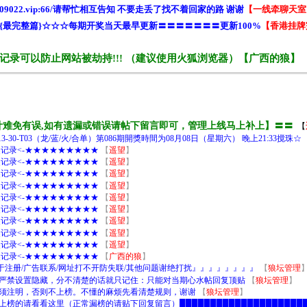
工统计难免有误,如有遗漏或错误请帖下留言即可，管理上线马上补上】〓〓
【
8-13-30-T03（龙/蓝/火/合单）第086期開獎時間为08月08日（星期六） 晚上21:33搅珠☆
开奖记录<-★★★★★★★★★
【
遥望
】
开奖记录<-★★★★★★★★★
【
遥望
】
开奖记录<-★★★★★★★★★
【
遥望
】
开奖记录<-★★★★★★★★★
【
遥望
】
开奖记录<-★★★★★★★★★
【
遥望
】
开奖记录<-★★★★★★★★★
【
遥望
】
开奖记录<-★★★★★★★★★
【
遥望
】
开奖记录<-★★★★★★★★★
【
遥望
】
开奖记录<-★★★★★★★★★
【
遥望
】
开奖记录<-★★★★★★★★★
【
广西的狼
】
0/仅限于注册/广告联系/网址打不开防失联/其他问题谢绝打扰』』』』』』』』
【
狼坛管理
严禁设置隐藏，分不清楚的话就只记住：只能对当期心水帖回复顶贴
【
狼坛管理
】
须注明，否则不上榜。不懂的麻烦先看清楚规则，谢谢
【
狼坛管理
】
█不上榜的请看看这里（正常漏榜的请贴下回复留言）█████████████████████