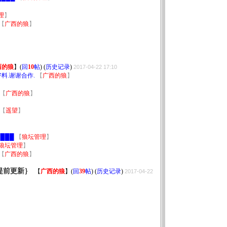
理
】
【
广西的狼
】
西的狼
】
(
回
10
帖
) (
历史记录
)
2017-04-22 17:10
料.谢谢合作.
【
广西的狼
】
【
广西的狼
】
【
遥望
】
】
███
【
狼坛管理
】
狼坛管理
】
【
广西的狼
】
提前更新｝
【
广西的狼
】
(
回
39
帖
) (
历史记录
)
2017-04-22