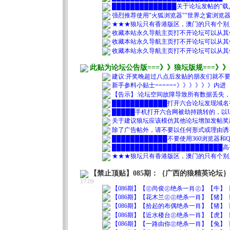
██████████████关于论坛发帖的“载
强烈推荐使用"火狐浏览器""世界之窗浏览器"，尽量别
★★★狼坛只有香港版区，澳门的只有个别
收藏本站永久导航主页打不开论坛可以从其他链接尝
收藏本站永久导航主页打不开论坛可以从其他链接尝
收藏本站永久导航主页打不开论坛可以从其他链接尝
此贴为论坛公告版===》》狼坛版规===》
建议:开奖晚超过八点后发贴的朋友们就不要
新手参料小贴士======》》》》》》内进
【告示】:论坛空间故障导致所有数据丢失，为
████████████打开六合论坛发现域
█████手机打开六合网被劫持跳转的，以
关于建议狼坛应该模仿其他论坛增加发帖奖
除了广告帖外，请不要以任何形式或理由诱
████████████不要使用360浏览器
███████████████████████
★★★狼坛只有香港版区，澳门的只有个别
【禁止顶贴】085期：｛广西的狼精英论坛
17:09
【086期】【㊣尚俊㊣绝杀一肖㊣】【牛】【0
【086期】【花木兰㊣㊣绝杀一肖】【猪】【0
【086期】【拾起的布偶绝杀一肖】【猪】【0
【086期】【近水楼台㊣绝杀一肖】【虎】【0
【086期】【一路由你㊣绝杀一肖】【兔】【0