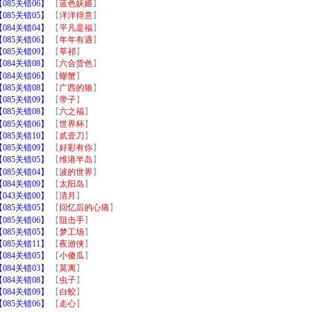
85关错06】
【
蓝色妖姬
】
85关错05】
【
洋洋得意
】
84关错04】
【
平凡是福
】
85关错06】
【
年年有遇
】
85关错09】
【
莘祁
】
84关错08】
【
六合货色
】
84关错06】
【
蟛蟹
】
85关错08】
【
广西的狼
】
85关错09】
【
带子
】
85关错08】
【
六之福
】
85关错06】
【
世界杯
】
85关错10】
【
贰壹刀
】
85关错09】
【
好彩有你
】
85关错05】
【
维港半岛
】
85关错04】
【
波的世界
】
84关错09】
【
太阳岛
】
43关错00】
【
清月
】
85关错05】
【
回忆后的心痛
】
85关错06】
【
阻击手
】
85关错05】
【
梦工场
】
85关错11】
【
夜游侠
】
84关错05】
【
小傻瓜
】
84关错03】
【
莫离
】
84关错08】
【
虫子
】
84关错09】
【
白蛟
】
85关错06】
【
走心
】