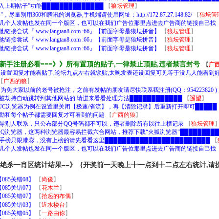
入上期帖子”功能██████████████
【
狼坛管理
】
用360和腾讯的浏览器,手机端请使用网址：http://172.87.27.148:82/
【
狼坛管
几个人发帖也发在同一个版区，也可以在我们广告位那里点进去广告商的链接自己找
试『 www.langtan8.com :66』【前面字母是狼坛拼音】
【
狼坛管理
】
试『 www.langtan8.com :66』【前面字母是狼坛拼音】
【
狼坛管理
】
试『 www.langtan8.com :66』【前面字母是狼坛拼音】
【
狼坛管理
】
》新手注册必看===》》所有置顶的贴子,一律禁止顶贴,违者禁言封号
【
广
设置回复才能看贴了,论坛九点左右就锁贴,太晚发表还设回复可见等于没几人能看到好
【
广西的狼
】
免大家以前的老号被抢注，之前有发帖的朋友请尽快联系我注册(QQ：954223820 )
名被劫持自动跳转到其他网站的,请进来看看处理方法████████████
【
遥望
】
UC浏览器为例在设置里关闭【极速/省流】，再【清除记录】后重新打开即可█████
励和每个帖子都需要回复才可看到的问题
【
广西的狼
】
导别人联系，只公布部分QQ号码都不可以，违者删除所有以往上榜记录
【
狼坛管理
和QQ浏览器，这两种浏览器最容易拦截六合网站，推荐下载“火狐浏览器”█████████
█高手榜只限港彩，没有上榜的请先看看这里████████████████████████
【
几个人发帖也发在同一个版区，也可以在我们广告位那里点进去广告商的链接自己找
｝绝杀一肖区统计结果==》｛开奖前一天晚上十一点到十二点左右统计,请
85关错08】
【
尚俊
】
85关错07】
【
花木兰
】
85关错07】
【
拾起的布偶
】
85关错03】
【
近水楼台
】
85关错05】
【
一路由你
】