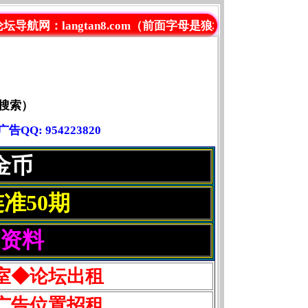
ngtan8.com（前面字母是狼坛拼音）管理QQ: 95422382
搜索）
Q: 954223820
金币
准50期
赚资料
室◆论坛出租
广告位置招租