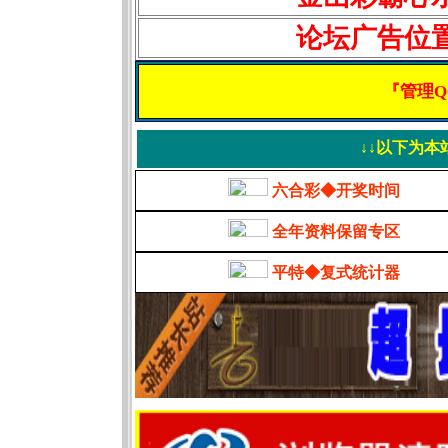
论坛广告位
『管理Q
↓↓以下为本
六合彩◆开奖时间
全年资料保留专区
平特◆复式统计器