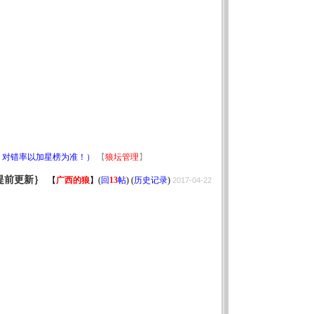
！对错率以加星榜为准！）
【
狼坛管理
】
提前更新｝
【
广西的狼
】
(
回
13
帖
) (
历史记录
)
2017-04-22