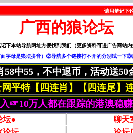
请用笔记下论坛导航网：la
广西的狼论坛
笔记下本站导航网址方便找到我们（更多资料可进广告商站内
om（前面字母是狼坛拼音）②导航多个链接打不开的分别试一下③广告Q
肖58中55，不中退币，活动送50
全网平特【四连肖】【四连尾】连
入☞10万人都在跟踪的港澳稳
论坛●
聊天
水论坛
论坛