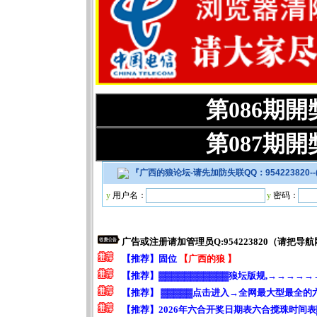
第086期
第087期
『
广西的狼论坛-请先加防失联QQ：95422382
y
用户名：
y
密码：