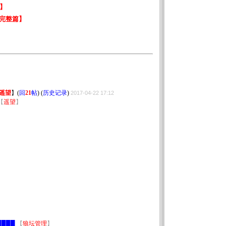
遥望
】
(
回
21
帖
) (
历史记录
)
2017-04-22 17:12
【
遥望
】
】
███
【
狼坛管理
】