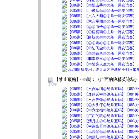
【086期】【㊣阻击手㊣㊣杀一尾友谊赛】【7
【085期】【小傻瓜㊣㊣㊣杀一尾友谊赛】【1
【086期】【六六大顺㊣㊣杀一尾友谊赛】【3
【086期】【六合军团㊣㊣杀一尾友谊赛】【6
【085期】【㊣㊣虫子㊣㊣杀一尾友谊赛】【4
【085期】【㊣梧桐雨㊣㊣杀一尾友谊赛】【3
【085期】【白蛟㊣㊣㊣㊣杀一尾友谊赛】【9
【086期】【㊣㊣走心㊣㊣杀一尾友谊赛】【2
【086期】【㊣陆飞尘㊣㊣杀一尾友谊赛】【5
【086期】【㊣㊣百色㊣㊣杀一尾友谊赛】【4
【086期】【非常夏日㊣㊣杀一尾友谊赛】【8
【085期】【㊣随缘人生㊣杀一尾友谊赛】【5
085期留底专用，统计后才更新的不列入
【禁止顶贴】085期：｛广西的狼精英论坛
17:09
【086期】【六合军团㊣绝杀五码】【085关错05】0
【085期】【逢赌必中㊣绝杀五码】【084关错04】0
【086期】【六合先锋㊣绝杀五码】【085关错10】0
【086期】【㊣大头仔㊣绝杀五码】【085关错09】0
【086期】【㊣六之福㊣绝杀五码】【085关错05】0
【086期】【广西的狼㊣绝杀五码】【085关错09】1
【085期】【清月㊣㊣㊣绝杀五码】【003关错00】0
【085期】【幸运豪哥㊣绝杀五码】【084关错08】0
【085期】【风沙㊣㊣㊣绝杀五码】【000关错00】0
【085期】【鹤顶红㊣㊣绝杀五码】【002关错00】0