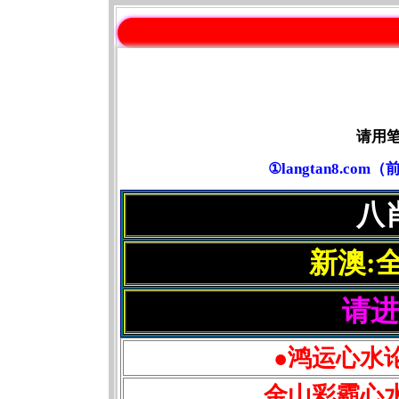
请用
①langtan8.c
八
新澳:
请进
●鸿运心水
金山彩霸心