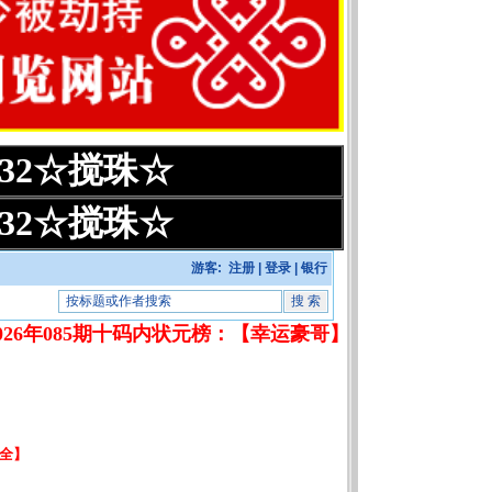
:32☆搅珠☆
:32☆搅珠☆
游客:
注册
|
登录
|
银行
26年085期十码内状元榜：【幸运豪哥】【源于感恩】【李钟