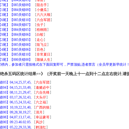
尾】【085关错09】
【
阻击手
】
尾】【084关错09】
【
小傻瓜
】
尾】【085关错05】
【
六六大顺
】
尾】【085关错10】
【
六合军团
】
尾】【084关错07】
【
虫子
】
尾】【084关错05】
【
梧桐雨
】
尾】【084关错06】
【
白蛟
】
尾】【085关错05】
【
走心
】
尾】【085关错08】
【
陆飞尘
】
尾】【085关错06】
【
百色
】
尾】【085关错10】
【
非常夏日
】
尾】【000关错00】
【
随缘人生
】
加星榜内，参加者只需按格式在下面回复即可，严禁顶贴,违者禁言（全员早更新早统计
｝绝杀五码区统计结果==》｛开奖前一天晚上十一点到十二点左右统计,请
4,14,25,37,45,
【
六合军团
】
4,15,21,33,49,
【
逢赌必中
】
8,11,21,29,47,
【
六合先锋
】
3,17,26,32,43,
【
大头仔
】
6,15,24,33,42,
【
六之福
】
0,19,22,31,40,
【
广西的狼
】
9,28,30,19,27,
【
清月
】
4,07,13,17,41,
【
幸运豪哥
】
9.23.46.02.05.
【
风沙
】
5,22,29,33,38,
【
鹤顶红
】