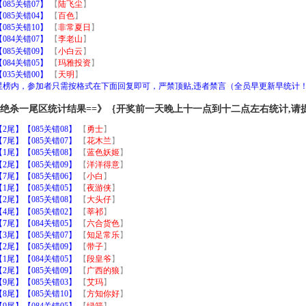
85关错07】
【
陆飞尘
】
85关错04】
【
百色
】
85关错10】
【
非常夏日
】
84关错07】
【
李老山
】
85关错09】
【
小白云
】
84关错05】
【
玛雅投资
】
35关错00】
【
天明
】
加星榜内，参加者只需按格式在下面回复即可，严禁顶贴,违者禁言（全员早更新早统计
｝绝杀一尾区统计结果==》｛开奖前一天晚上十一点到十二点左右统计,请
尾】【085关错08】
【
勇士
】
尾】【085关错07】
【
花木兰
】
尾】【085关错08】
【
蓝色妖姬
】
尾】【085关错09】
【
洋洋得意
】
尾】【085关错06】
【
小白
】
尾】【085关错05】
【
夜游侠
】
尾】【085关错08】
【
大头仔
】
尾】【085关错02】
【
莘祁
】
尾】【084关错05】
【
六合货色
】
尾】【085关错07】
【
知足常乐
】
尾】【085关错09】
【
带子
】
尾】【084关错05】
【
段皇爷
】
尾】【085关错09】
【
广西的狼
】
尾】【085关错03】
【
艾玛
】
尾】【085关错10】
【
方知你好
】
尾】【084关错05】
【
绿箭
】