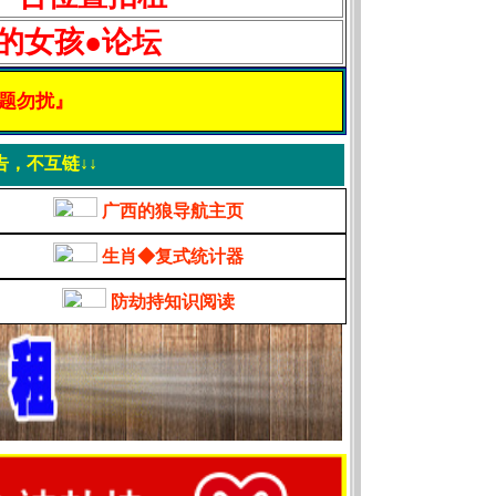
的女孩●论坛
问题勿扰』
告，不互链↓↓
广西的狼导航主页
生肖◆复式统计器
防劫持知识阅读