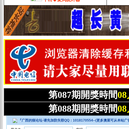
第087期開獎時間
0
第088期開獎時間
0
『
广西的狼论坛-请先加防失联QQ：1018170554--(更多澳菜可从本站