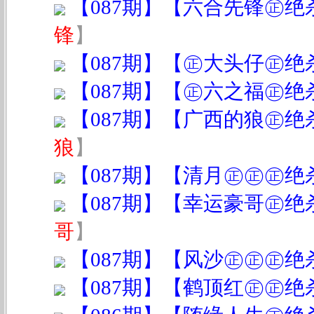
【087期】【六合先锋㊣绝杀五码】
锋
】
【087期】【㊣大头仔㊣绝杀五码】
【087期】【㊣六之福㊣绝杀五码】
【087期】【广西的狼㊣绝杀五码】
狼
】
【087期】【清月㊣㊣㊣绝杀五码】
【087期】【幸运豪哥㊣绝杀五码】
哥
】
【087期】【风沙㊣㊣㊣绝杀五码】
【087期】【鹤顶红㊣㊣绝杀五码】