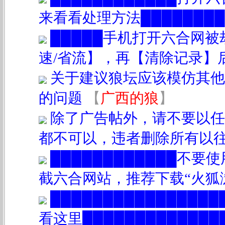
来看看处理方法████████
█████手机打开六合网
速/省流】，再【清除记录】
关于建议狼坛应该模仿其他
的问题
【
广西的狼
】
除了广告帖外，请不要以任
都不可以，违者删除所有以
████████████不
截六合网站，推荐下载“火狐浏览
██████████████
看这里█████████████