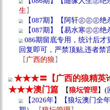
【086期】【随缘人生㊣绝杀五码】
生
】
【087期】【阿轩㊣㊣㊣绝杀五码
【087期】【易水寒㊣㊣绝杀五码】
086期留底专用，统计后
回复即可，严禁顶贴,违者禁
【
广西的狼
】
★★★〓【广西的狼精英论
★★★澳门篇
【
狼坛管理
】
(
【2026年】【狼坛澳门全
期）
【
狼坛管理
】