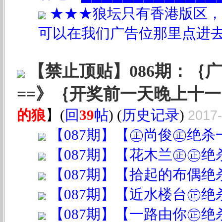
★★★狼坛只有香港版区，
可以在我们广告位那里点进
【禁止顶贴】086期：｛
==》｛开奖前一天晚上十
的狼
】
(
回
39
帖
) (
历史记录
)
2017-
【087期】【㊣尚俊㊣绝杀
【087期】【花木兰㊣㊣绝
【087期】【拾起的布偶绝
【087期】【近水楼台㊣绝
【087期】【一路由你㊣绝