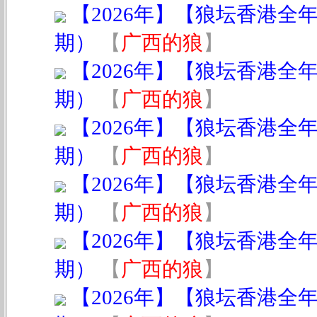
【2026年】【狼坛香港全
期）
【
广西的狼
】
【2026年】【狼坛香港全
期）
【
广西的狼
】
【2026年】【狼坛香港全
期）
【
广西的狼
】
【2026年】【狼坛香港全
期）
【
广西的狼
】
【2026年】【狼坛香港全
期）
【
广西的狼
】
【2026年】【狼坛香港全