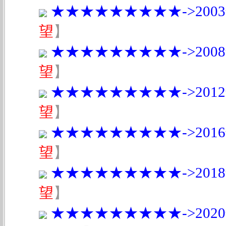
★★★★★★★★★->200
望
】
★★★★★★★★★->200
望
】
★★★★★★★★★->201
望
】
★★★★★★★★★->201
望
】
★★★★★★★★★->201
望
】
★★★★★★★★★->202