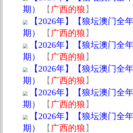
期）
【
广西的狼
】
【2026年】【狼坛澳门全
期）
【
广西的狼
】
【2026年】【狼坛澳门全
期）
【
广西的狼
】
【2026年】【狼坛澳门全
期）
【
广西的狼
】
【2026年】【狼坛澳门全
期）
【
广西的狼
】
【2026年】【狼坛澳门全
期）
【
广西的狼
】