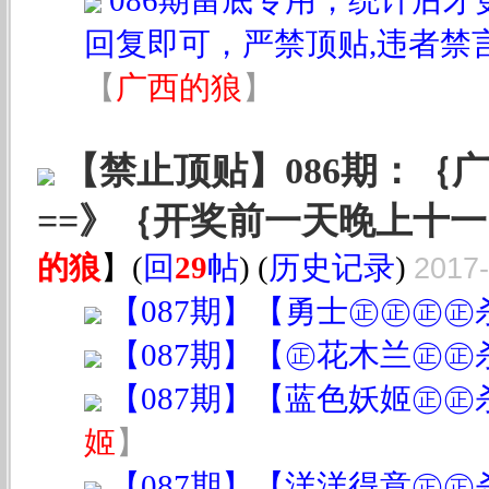
086期留底专用，统计后
回复即可，严禁顶贴,违者禁
【
广西的狼
】
【禁止顶贴】086期：｛
==》｛开奖前一天晚上十
的狼
】
(
回
29
帖
) (
历史记录
)
2017-
【087期】【勇士㊣㊣㊣㊣
【087期】【㊣花木兰㊣㊣
【087期】【蓝色妖姬㊣㊣
姬
】
【087期】【洋洋得意㊣㊣