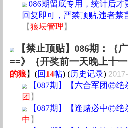
086期留底专用，统计后
回复即可，严禁顶贴,违者禁
【
狼坛管理
】
【禁止顶贴】086期：｛
==》｛开奖前一天晚上十
的狼
】
(
回
14
帖
) (
历史记录
)
2017-
【087期】【六合军团㊣绝杀五码】
团
】
【087期】【逢赌必中㊣绝杀五码】
中
】