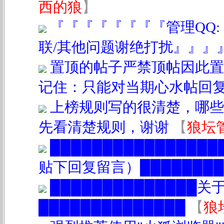
西的狼
】
『『『『『『『『管理QQ: 9
联/其他问题谢绝打扰』』』
置顶的帖子严禁顶帖因此置
记住：只能对当期心水帖回
上榜规则写的很清楚，哪些
先看清楚规则，谢谢
【
狼坛
██████████████
贴下回复留言）█████████
██████████████
██████████████
【
狼