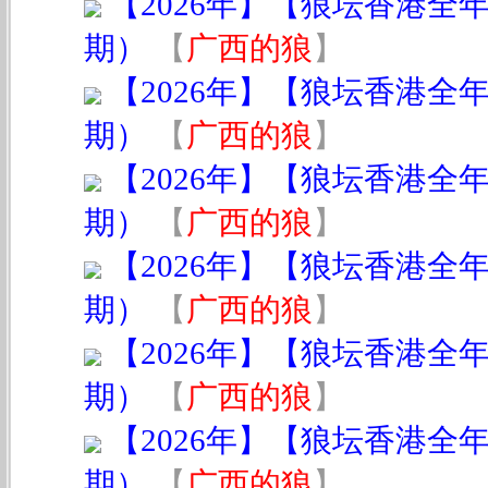
【2026年】【狼坛香港全
期）
【
广西的狼
】
【2026年】【狼坛香港全
期）
【
广西的狼
】
【2026年】【狼坛香港全
期）
【
广西的狼
】
【2026年】【狼坛香港全
期）
【
广西的狼
】
【2026年】【狼坛香港全
期）
【
广西的狼
】
【2026年】【狼坛香港全
期）
【
广西的狼
】