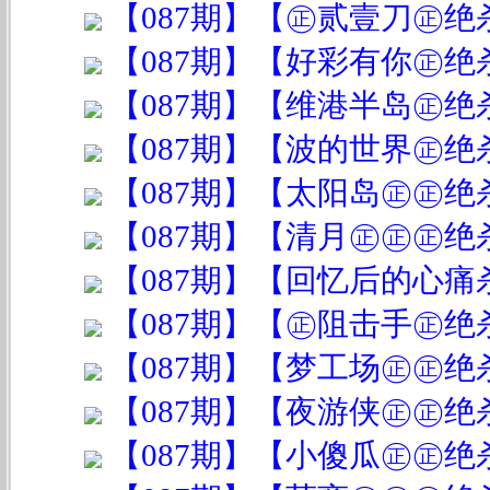
【087期】【㊣贰壹刀㊣绝
【087期】【好彩有你㊣绝
【087期】【维港半岛㊣绝
【087期】【波的世界㊣绝
【087期】【太阳岛㊣㊣绝
【087期】【清月㊣㊣㊣绝
【087期】【回忆后的心痛
【087期】【㊣阻击手㊣绝
【087期】【梦工场㊣㊣绝
【087期】【夜游侠㊣㊣绝
【087期】【小傻瓜㊣㊣绝